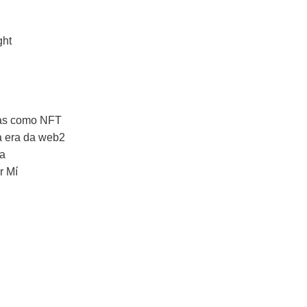
ght
ras como NFT
a era da web2
ga
r Mí