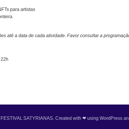
FTs para artistas
onteira
es até a data de cada atividade. Favor consultar a programaçã
 22h
 FESTIVAL SATYRIANAS. Created with ❤ using WordPress a