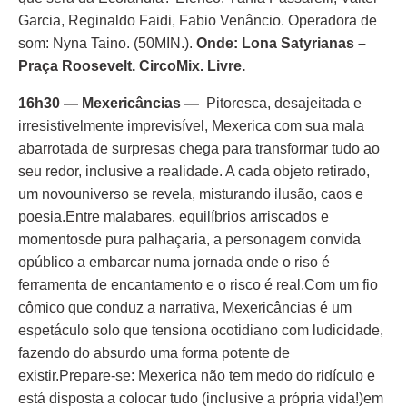
Garcia, Reginaldo Faidi, Fabio Venâncio. Operadora de
som: Nyna Taino. (50MIN.).
Onde: Lona Satyrianas –
Praça Roosevelt. CircoMix. Livre.
16h30 — Mexericâncias —
Pitoresca, desajeitada e
irresistivelmente imprevisível, Mexerica com sua mala
abarrotada de surpresas chega para transformar tudo ao
seu redor, inclusive a realidade. A cada objeto retirado,
um novouniverso se revela, misturando ilusão, caos e
poesia.Entre malabares, equilíbrios arriscados e
momentosde pura palhaçaria, a personagem convida
opúblico a embarcar numa jornada onde o riso é
ferramenta de encantamento e o risco é real.Com um fio
cômico que conduz a narrativa, Mexericâncias é um
espetáculo solo que tensiona ocotidiano com ludicidade,
fazendo do absurdo uma forma potente de
existir.Prepare-se: Mexerica não tem medo do ridículo e
está disposta a colocar tudo (inclusive a própria vida!)em