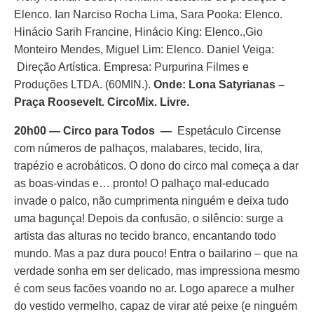
Elenco. Ian Narciso Rocha Lima, Sara Pooka: Elenco.
Hinácio Sarih Francine, Hinácio King: Elenco.,Gio
Monteiro Mendes, Miguel Lim: Elenco. Daniel Veiga:
Direção Artística. Empresa: Purpurina Filmes e
Produções LTDA. (60MIN.).
Onde: Lona Satyrianas –
Praça Roosevelt. CircoMix. Livre.
20h00 — Circo para Todos —
Espetáculo Circense
com números de palhaços, malabares, tecido, lira,
trapézio e acrobáticos. O dono do circo mal começa a dar
as boas-vindas e… pronto! O palhaço mal-educado
invade o palco, não cumprimenta ninguém e deixa tudo
uma bagunça! Depois da confusão, o silêncio: surge a
artista das alturas no tecido branco, encantando todo
mundo. Mas a paz dura pouco! Entra o bailarino – que na
verdade sonha em ser delicado, mas impressiona mesmo
é com seus facões voando no ar. Logo aparece a mulher
do vestido vermelho, capaz de virar até peixe (e ninguém