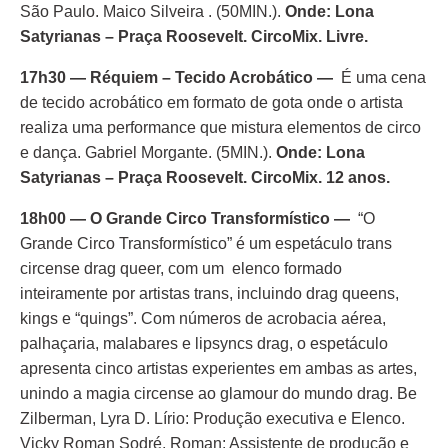
São Paulo. Maico Silveira . (50MIN.).
Onde: Lona
Satyrianas – Praça Roosevelt. CircoMix. Livre.
17h30 — Réquiem – Tecido Acrobático —
É uma cena
de tecido acrobático em formato de gota onde o artista
realiza uma performance que mistura elementos de circo
e dança. Gabriel Morgante. (5MIN.).
Onde: Lona
Satyrianas – Praça Roosevelt. CircoMix. 12 anos.
18h00 — O Grande Circo Transformístico —
“O
Grande Circo Transformístico” é um espetáculo trans
circense drag queer, com um elenco formado
inteiramente por artistas trans, incluindo drag queens,
kings e “quings”. Com números de acrobacia aérea,
palhaçaria, malabares e lipsyncs drag, o espetáculo
apresenta cinco artistas experientes em ambas as artes,
unindo a magia circense ao glamour do mundo drag. Be
Zilberman, Lyra D. Lírio: Produção executiva e Elenco.
Vicky Roman Sodré, Roman: Assistente de produção e