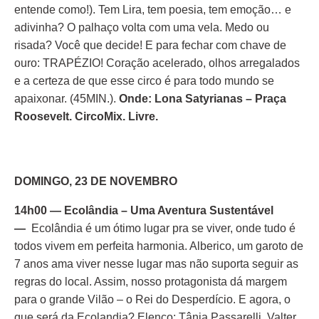
entende como!). Tem Lira, tem poesia, tem emoção… e
adivinha? O palhaço volta com uma vela. Medo ou
risada? Você que decide! E para fechar com chave de
ouro: TRAPÉZIO! Coração acelerado, olhos arregalados
e a certeza de que esse circo é para todo mundo se
apaixonar. (45MIN.).
Onde: Lona Satyrianas – Praça
Roosevelt. CircoMix. Livre.
DOMINGO, 23 DE NOVEMBRO
14h00 — Ecolândia – Uma Aventura Sustentável
—
Ecolândia é um ótimo lugar pra se viver, onde tudo é
todos vivem em perfeita harmonia. Alberico, um garoto de
7 anos ama viver nesse lugar mas não suporta seguir as
regras do local. Assim, nosso protagonista dá margem
para o grande Vilão – o Rei do Desperdício. E agora, o
que será da Ecolandia? Elenco: Tânia Passarelli, Valter