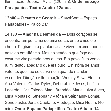
Iluminação: Deborah Ávila. (120 min).
Onde: Espaço
Parlapatões. Teatro Adulto. 12anos.
13h00 – O canto de Georgia
– SatyriSom – Espaço
Parlapatões – Palco Bar
14H30 — Amor na Desmedida
— Dois corações se
encontraram por cima de uma cerca, entre o riso e o
cheiro. Fugiram pra plantar casa e viver um amor bonito,
nascido em silêncio. Mas no sertão, o que foge do
costume vira pecado pros outros. E o povo, feito vento
ruim, tentou apagar o que era puro. É história de amor
valente, que não se curva nem quando mandam
esconder. Direção e Iluminação: Wesley Silva. Elenco:
Ana Valente, Carlos Pyles, Deborah de Jesus, Letícia
Lacerda, Lívia Toledo, Madu Brandão, Maria Luiza Alves,
Mika Montasio, Sthephany Vitória e Stéphanny Lomar.
Sonoplastia: Jonas Caetano. Produção: Misa Nothn. (40
min).
Onde: Espaço Parlapatões. Teatro Adulto. 14