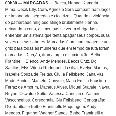
00h30 — MARCADAS
— Becca, Hanna, Kamaria,
Mima, Cecil, Elly, Cora, Agnes e Sara compartilham laços
de irmandade, segredos e cicatrizes. Quando a violência
do patriarcado religioso atinge brutalmente Hanna,
deixando-a cega, as meninas se veem obrigadas a
enfrentar um sistema que tenta apagar seus corpos, suas
vozes e seus saberes. Marcadas é um homenagem e um
grito para todas as mulheres que em tempo de luta foram
marcadas. Direção, dramaturgia e iluminação: Betho
Frantinelli. Elenco: Andy Mendes, Beccs Cruz, Dg
Santtos, Elys Vitoria Rodrigues da silva, Evelyn Martins,
Isabelle Souza de Freitas, Giulia Felisberto, Jana Vaz,
Madu Pontes, Marcelo Dionysio, Maria Emilia Faustino
Ferraz de Amorim, Matheus Alves, Miguel Stavale, Nayra
Reyne, Oswaldo Sotto, Vanessa Cancian e Yasmin
Vasconcellos. Coreografia: Giu Felisberto. Cenografia:
DG Santtos e Betho Frantinelli. Maquiagem: Andy
Mendes. Figurino: Wagner Santos, Betho Frantinelli e