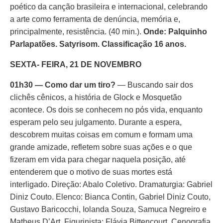
poético da canção brasileira e internacional, celebrando
a arte como ferramenta de denúncia, memória e,
principalmente, resistência. (40 min.).
Onde: Palquinho
Parlapatões. Satyrisom. Classificação 16 anos.
SEXTA- FEIRA, 21 DE NOVEMBRO
01h30 — Como dar um tiro?
— Buscando sair dos
clichês cênicos, a história de Glock e Mosquetão
acontece. Os dois se conhecem no pós vida, enquanto
esperam pelo seu julgamento. Durante a espera,
descobrem muitas coisas em comum e formam uma
grande amizade, refletem sobre suas ações e o que
fizeram em vida para chegar naquela posição, até
entenderem que o motivo de suas mortes está
interligado. Direção: Abalo Coletivo. Dramaturgia: Gabriel
Diniz Couto. Elenco: Bianca Contin, Gabriel Diniz Couto,
Gustavo Baricocchi, Iolanda Souza, Samuca Negreiro e
Matheus D’Art. Figurinista: Flávia Bittencourt. Cenografia