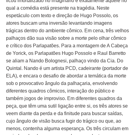
ficou imortalizado no imaginário é exatamente aquele no
qual a comédia está presente na tragédia. Neste
espetáculo com texto e direção de Hugo Possolo, os
atores buscam uma inversão levantando imagens
trágicas dentro do ambiente cômico. Em cena, três velhos
palhaços dão sua visão sobre a morte pelo olhar cômico
e crítico dos Parlapatões. Para a montagem de A Cabeça
de Yorick, os Parlapatões Hugo Possolo e Raul Barretto
se aliam a Nando Bolognesi, palhaço vindo da Cia. Do
Quintal. Nando é um artista PCD, cadeirante (portador de
ELA), e encara o desafio de abordar a temática da morte
sob o provocativo ângulo da palhaçaria, envolvendo
diferentes quadros cômicos, interação do público e
também jogos de improviso. Em diferentes quadros da
peça, que têm uma sutil ligação entre si, os três atores se
veem diante da perda e da finitude para buscar saídas,
cujo ângulo de visão busca fugir do trágico ou que, ao
menos, contenha alguma esperança. Os três circulam em