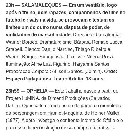
23h — SALAMALEQUES
— Em um vestiário, logo
após o treino, dois rapazes, companheiros de time no
futebol e rivais na vida, se provocam e testam os
limites um do outro numa disputa de poder, de
virilidade e de masculinidade
. Direção e dramaturgia:
Warner Borges. Dramaturgismo: Bárbara Roma e Lucca
Strabeli. Elenco: Danilo Narciso, Thiago Ribeiro e
Warner Borges. Sonoplastia: Licciss e Milena Rosa.
Iluminação: Aline Luz. Figurino: Haryanne Santos.
Preparação Corporal: Allison Santos. (30 min). On
de:
Espaço Parlapatões. Teatro Adulto. 18 anos.
23h59 — OPHELIA
—
Este trabalho nasce a partir do
Projeto IluMINA, da Dimenti Produções (Salvador,
Bahia). Ophelia tem como ponto de partida o monólogo
da personagem em Hamlet-Máquina, de Heiner Müller
(1977). A obra investiga o confronto interno de Ofélia e o
processo de reconstrução de sua própria narrativa, a