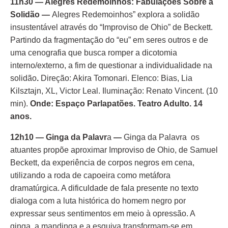
11h30 — Alegres Redemoinhos: Fabulações Sobre a
Solidão —
Alegres Redemoinhos” explora a solidão
insustentável através do “Improviso de Ohio” de Beckett.
Partindo da fragmentação do “eu” em seres outros e de
uma cenografia que busca romper a dicotomia
interno/externo, a fim de questionar a individualidade na
solidão
.
Direção: Akira Tomonari. Elenco: Bias, Lia
Kilsztajn, XL, Victor Leal. Iluminação: Renato Vincent. (10
min).
Onde: Espaço Parlapatões. Teatro Adulto. 14
anos.
12h10 — Ginga da Palavr
a
—
Ginga da Palavra os
atuantes propõe aproximar Improviso de Ohio, de Samuel
Beckett, da experiência de corpos negros em cena,
utilizando a roda de capoeira como metáfora
dramatúrgica. A dificuldade de fala presente no texto
dialoga com a luta histórica do homem negro por
expressar seus sentimentos em meio à opressão. A
ginga, a mandinga e a esquiva transformam-se em