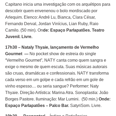
Capitano inicia uma investigação com os arquétipos para
descobrir quem envenenou o bolo mordiscado por
Arlequim. Elenco: André Lu, Bianca, Clara César,
Fernando Derval, Jordan Vinícius, Lian Ruby, Raio
Camilo. (50 min). On
de: Espaço Parlapatões. Teatro
Juvenil. Livre.
17h30 – Nataly Thyaie, lançamento de Vermelho
Gourmet —
No pocket show de estreia do single
“Vermelho Gourmet”, NATY canta como quem sangra e
exige o mesmo de quem escuta. Suas músicas autorais
são cruas, dramáticas e confessionais. NATY transforma
cada verso em um golpe e cada refrão em um gole de
vinho espesso… ou seria sangue? Performer: Naty
Thyaie. Direção Artística: Marina Atra. Sonoplastia: João
Borges Pastore. Iluminação: Mar Lumini.
(50 min.)
Onde:
Espaço Parlapatões – Palco Bar.
SatyriSom. Livre.