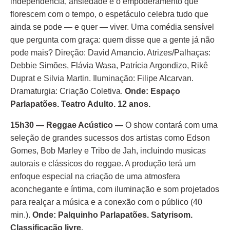
independência, ansiedade e o empoderamento que
florescem com o tempo, o espetáculo celebra tudo que
ainda se pode — e quer — viver. Uma comédia sensível
que pergunta com graça: quem disse que a gente já não
pode mais? Direção: David Amancio. Atrizes/Palhaças:
Debbie Simões, Flávia Wasa, Patrícia Argondizo, Rikê
Duprat e Silvia Martin. Iluminação: Filipe Alcarvan.
Dramaturgia: Criação Coletiva.
Onde: Espaço
Parlapatões. Teatro Adulto. 12 anos.
15h30 — Reggae Acústico —
O show contará com uma
seleção de grandes sucessos dos artistas como Edson
Gomes, Bob Marley e Tribo de Jah, incluindo musicas
autorais e clássicos do reggae. A produção terá um
enfoque especial na criação de uma atmosfera
aconchegante e íntima, com iluminação e som projetados
para realçar a música e a conexão com o público (40
min.).
Onde: Palquinho Parlapatões. Satyrisom.
Classificação livre.