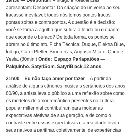
19h30 — Despontar!
– Índigo e Reticências
apresentam: Despontar. Da criação do universo ao seu
fracasso inevitável: todos nós temos pontos fracos,
pontas soltas e contrapontos. A questão é a decisão:
você se torna a agulha que sutura a ferida ou o quadro
que esconde o buraco? De toda forma, os pontos se
abrem no último ato. Ficha Técnica: Duque, Elektra Blue,
Índigo, Carol Pfeffer, Bruno Ras, Augusto Milare, Queu e
Yesla. (30min.)
Onde: Espaço Parlapatões —
Palquinho. SatyriSom. SatyriBlack.12 anos.
21h00 – Eu não faço amor por fazer
– A partir da
análise de alguns cânones musicais sertanejos dos anos
80/90, a artista leva o público a uma reflexão sobre como
os modelos de amor romântico presentes na cultura
popular millennial contribuíram para moldar as
expectativas afetivas de sua geração, e de como o
contraste entre essas expectativas e a realidade levou
seus nativos a partilhar, coletivamente, de experiências