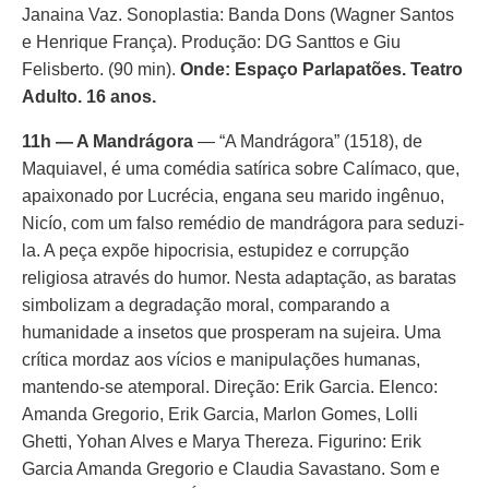
Janaina Vaz. Sonoplastia: Banda Dons (Wagner Santos
e Henrique França). Produção: DG Santtos e Giu
Felisberto. (90 min).
Onde: Espaço Parlapatões. Teatro
Adulto. 16 anos.
11h — A Mandrágora
— “A Mandrágora” (1518), de
Maquiavel, é uma comédia satírica sobre Calímaco, que,
apaixonado por Lucrécia, engana seu marido ingênuo,
Nicío, com um falso remédio de mandrágora para seduzi-
la. A peça expõe hipocrisia, estupidez e corrupção
religiosa através do humor. Nesta adaptação, as baratas
simbolizam a degradação moral, comparando a
humanidade a insetos que prosperam na sujeira. Uma
crítica mordaz aos vícios e manipulações humanas,
mantendo-se atemporal. Direção: Erik Garcia. Elenco:
Amanda Gregorio, Erik Garcia, Marlon Gomes, Lolli
Ghetti, Yohan Alves e Marya Thereza. Figurino: Erik
Garcia Amanda Gregorio e Claudia Savastano. Som e