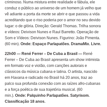
criminoso. Numa mistura entre realidade e fábula, ele
conduz o público ao universo de um homem já velho que
vê adiante a porta da morte se abrir e que passou a vida
acreditando que o riso poderia por o amor no seu devido
lugar: o de glória. Direção: Gerald Thomas. Trilha sonora
e vídeos: Deivison Nunes e Raul Barretto. Operação de
Som e Vídeos: Deivison Nunes. Figurino: João Pimenta.
(60 min).
Onde: Espaço Parlapatões. DramaMix. Livre.
22h00 —
René Ferrer – De Cuba a Brasil —
René
Ferrer – De Cuba ao Brasil apresenta um show intimista
em formato voz e violão, com canções autorais e
clássicos da música cubana e latina. O artista, nascido
em Havana e radicado no Brasil há 20 anos, traz ao
palco sua profunda conexão com as raízes afro-cubanas
e a força poética de sua trajetória musical. (60
min.).
Onde: Palquinho Parlapatões. Satyrisom.
Classificação 18 anos.