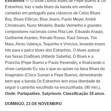
Estranhos —
O show Outros Blues de Pepe Bueno & Os
Estranhos, traz o lado blues da banda em versões
cantadas em português para clássicos de Celso Blues
Boy, Blues Etílicos, Blue Jeans, Paulo Meyer, André
Christovam, Nuno Mindelis, Barão Vermelho e grandes
compositores nacionais como Rita Lee, Eduardo Araujo,
Guilherme Arantes, Renato Russo, Raul Seixas, Tim
Maia, Alceu Valença, Toquinho e Vinicius, levando esses
hits para o palco blues dos Estranhos. O blues autoral
nas faixas DiaBlues (Alberto Sabella), O Blues e a
Prancha (Pepe Bueno e Paulo Resende), e finalizando o
show cantando Eu sou o que eu quiser na faixa Blues do
Imaginário (Chico Suman e Pepe Bueno), demostrando
bem que a banda Os Estranhos tem essa liberdade de
seguir o caminho escolhido na encruzilhada. (90 min.).
Onde: Parlapatões. Satyrisom. Classificação 18 anos.
DOMINGO, 23 DE NOVEMBRO