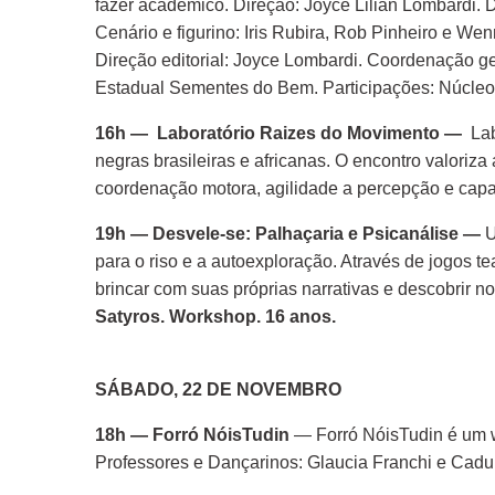
fazer acadêmico. Direção: Joyce Lilian Lombardi. D
Cenário e figurino: Iris Rubira, Rob Pinheiro e We
Direção editorial: Joyce Lombardi. Coordenação ge
Estadual Sementes do Bem. Participações: Núcleo 2
16h — Laboratório Raizes do Movimento —
Lab
negras brasileiras e africanas. O encontro valoriz
coordenação motora, agilidade a percepção e capac
19h — Desvele-se: Palhaçaria e Psicanálise —
U
para o riso e a autoexploração. Através de jogos t
brincar com suas próprias narrativas e descobrir n
Satyros. Workshop. 16 anos.
SÁBADO, 22 DE NOVEMBRO
18h — Forró NóisTudin
— Forró NóisTudin é um wo
Professores e Dançarinos: Glaucia Franchi e Cadu