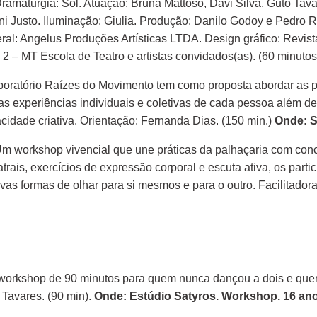
ramaturgia: Sol. Atuação: Bruna Mattoso, Davi Silva, Guto Tava
nni Justo. Iluminação: Giulia. Produção: Danilo Godoy e Pedro 
ral: Angelus Produções Artísticas LTDA. Design gráfico: Revist
 – MT Escola de Teatro e artistas convidados(as). (60 minuto
oratório Raízes do Movimento tem como proposta abordar as po
a as experiências individuais e coletivas de cada pessoa além d
idade criativa. Orientação: Fernanda Dias. (150 min.)
Onde: S
m workshop vivencial que une práticas da palhaçaria com conc
eatrais, exercícios de expressão corporal e escuta ativa, os pa
ovas formas de olhar para si mesmos e para o outro. Facilitador
rkshop de 90 minutos para quem nunca dançou a dois e quer vi
 Tavares. (90 min).
Onde: Estúdio Satyros. Workshop. 16 ano