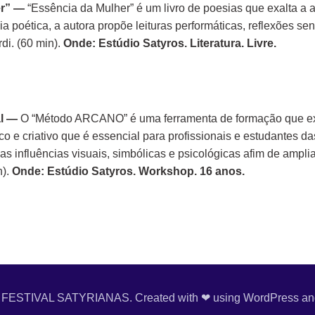
er” —
“Essência da Mulher” é um livro de poesias que exalta a a
 poética, a autora propõe leituras performáticas, reflexões sen
di. (60 min).
Onde: Estúdio Satyros. Literatura. Livre.
al —
O “Método ARCANO” é uma ferramenta de formação que explo
o e criativo que é essencial para profissionais e estudantes d
influências visuais, simbólicas e psicológicas afim de ampliar 
n).
Onde: Estúdio Satyros. Workshop. 16 anos.
 FESTIVAL SATYRIANAS. Created with ❤ using WordPress a