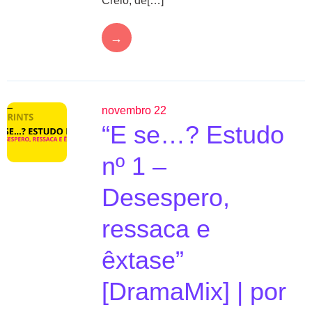
Creio, de[…]
→
novembro 22
“E se…? Estudo
nº 1 –
Desespero,
ressaca e
êxtase”
[DramaMix] | por