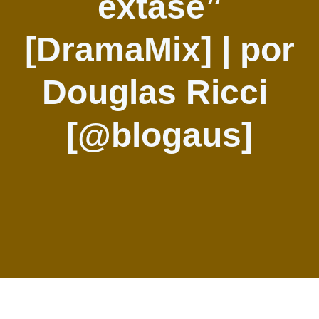
êxtase”
[DramaMix] | por
Douglas Ricci
[@blogaus]