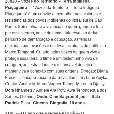
20h20 – Vozes do Território – Terra Indígena
Piaçaguera
—
“Vozes do Território —Terra Indígena
Piaçaguera” é um convite a mergulhar nas histórias e
resistências dos povos indígenas do litoral sul de São
Paulo. Sob o olhar e a vivência de quem guarda e luta
por essas terras, neste documentário revela o árduo
percurso de demarcação e ocupação, as feridas
deixadas por invasões e os desafios atuais do polêmico
Marco Temporal. Guiado pelas vozes de quem vive e
protege essa terra, o filme é um testemunho vivo de
coragem, ancestralidade e o incansável desejo de
manter viva a conexão com suas origens. Direção: Diana
Freixo. Elenco: Guaciane da Silva, Itamirim , Luan Apyka,
Guaíra, Amâncio, Muru, Vagner Tataendy, Lenira Djatsy,
Dora Nhandetsy, Adriele Ara Poty, Awa Tenondegua dos
Santos. (16 min.)
Onde: Cine Satyros Bijou — Sala
Patricia Pillar. Cinema. Biografia. 10 anos.
21h55 – O Lado que a cidade não vê
—
O