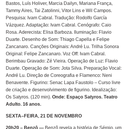
Bastos, Luís Holiver, Marcia Dailyn, Mariana França,
Tammy Aires, Tai Zatolinni, Vitor Lins e Wil Campos.
Pesquisa: Ivam Cabral. Tradução: Rodolfo García
Vázquez. Adaptação: Ivam Cabral. Cenógrafo: Caio
Rosa. Aderecista: Elisa Barboza. Iluminação: Flavio
Duarte. Desenho de Som: Thiago Capella e Felipe
Zancanaro. Canções Originais: André Lu. Trilha Sonora
Original: Felipe Zancanaro. Voz Off: Ivam Cabral.
Berimbau Gravado: Zé Vieira. Operação de Luz: Flavio
Duarte. Operação de Som: Jota Silva. Preparação Vocal:
André Lu. Direção de Coreografia e Flamenco: Neni
Benavente. Figurino: Senac Lapa Faustolo – Curso livre
de criação e desenvolvimento de figurino. Idealização:
Os Satyros. (120 min).
Onde: Espaço Satyros. Teatro
Adulto. 16 anos.
SEXTA–FEIRA, 21 DE NOVEMBRO
20h20 – Benzô —
Benzô revela a história de Sérgio, um