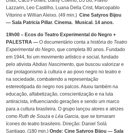
Dias, Caco Pontes, Daisy Coelho, DJ B8, Flavio
Lazzarin, Leo Castilho, Luana Della Crist, Marcopablo
Vitorino e Willian Aleixo. (49 min.)
Cine Satyros Bijou
— Sala Patricia Pillar. Cinema. Musical. 14 anos.
19h00 – Ecos do Teatro Experimental do Negro +
PALESTRA
—
O documentário conta a história do
Teatro
Experimental do Negro
, que completa 80 anos. Fundado
em 1944, foi um movimento artístico e social, fundado
pelo ativista
Abdias Nascimento
, que buscou valorizar e
dar protagonismo à cultura e ao povo negro no teatro e
na sociedade, combatendo a representação
estereotipada do negro nos palcos. Atuou também na
educação, alfabetização, conscientização e na luta
antiracista, influenciando gerações e sendo um marco
para a cultura brasileira. O grupo lançou atores e atrizes
como
Ruth de Souza
e
Léa Garcia
, que se tornaram
ícones do teatro brasileiro. Direção: Daniel Solá
Santiago. (180 min.)
Onde:
Cine Satyros Bijou — Sala