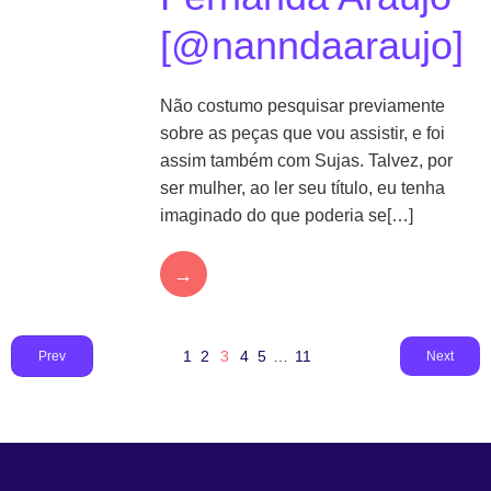
[@nanndaaraujo]
Não costumo pesquisar previamente
sobre as peças que vou assistir, e foi
assim também com Sujas. Talvez, por
ser mulher, ao ler seu título, eu tenha
imaginado do que poderia se[…]
→
1
2
3
4
5
…
11
Prev
Next