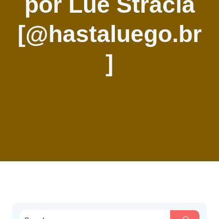
por Luê Stracia
[@hastaluego.br
]