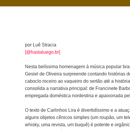
por Luê Stracia
[@hastaluego.br]
Nesta belíssima homenagem à música popular brasil
Gesiel de Oliveira surpreende contando histórias d
caboclo roceiro ao vaqueiro do sertão até a histór
consolida a narrativa principal: de Francinete Ba
empregada doméstica nordestina e apaixonada pe
O texto de Carlinhos Lira é divertidíssimo e a atu
alguns objetos cênicos simples (um roupão, um tel
whisky, uma revista, um buquê) é potente e orgâni