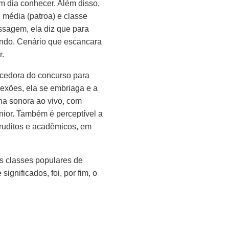
dia conhecer. Além disso,
e média (patroa) e classe
sagem, ela diz que para
ando. Cenário que escancara
r.
cedora do concurso para
exões, ela se embriaga e a
lha sonora ao vivo, com
nior. Também é perceptível a
ruditos e acadêmicos, em
s classes populares de
gnificados, foi, por fim, o