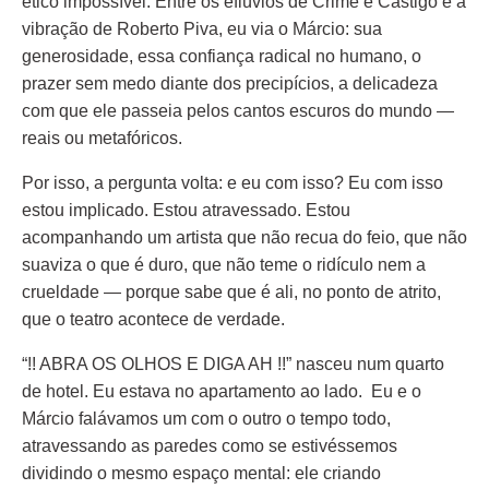
ético impossível. Entre os eflúvios de Crime e Castigo e a
vibração de Roberto Piva, eu via o Márcio: sua
generosidade, essa confiança radical no humano, o
prazer sem medo diante dos precipícios, a delicadeza
com que ele passeia pelos cantos escuros do mundo —
reais ou metafóricos.
Por isso, a pergunta volta: e eu com isso? Eu com isso
estou implicado. Estou atravessado. Estou
acompanhando um artista que não recua do feio, que não
suaviza o que é duro, que não teme o ridículo nem a
crueldade — porque sabe que é ali, no ponto de atrito,
que o teatro acontece de verdade.
“!! ABRA OS OLHOS E DIGA AH !!” nasceu num quarto
de hotel. Eu estava no apartamento ao lado. Eu e o
Márcio falávamos um com o outro o tempo todo,
atravessando as paredes como se estivéssemos
dividindo o mesmo espaço mental: ele criando