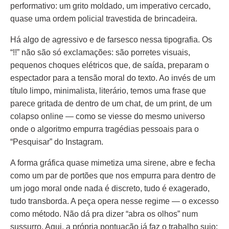
performativo: um grito moldado, um imperativo cercado,
quase uma ordem policial travestida de brincadeira.
Há algo de agressivo e de farsesco nessa tipografia. Os
“!!” não são só exclamações: são porretes visuais,
pequenos choques elétricos que, de saída, preparam o
espectador para a tensão moral do texto. Ao invés de um
título limpo, minimalista, literário, temos uma frase que
parece gritada de dentro de um chat, de um print, de um
colapso online — como se viesse do mesmo universo
onde o algoritmo empurra tragédias pessoais para o
“Pesquisar” do Instagram.
A forma gráfica quase mimetiza uma sirene, abre e fecha
como um par de portões que nos empurra para dentro de
um jogo moral onde nada é discreto, tudo é exagerado,
tudo transborda. A peça opera nesse regime — o excesso
como método. Não dá pra dizer “abra os olhos” num
sussurro. Aqui, a própria pontuação já faz o trabalho sujo: