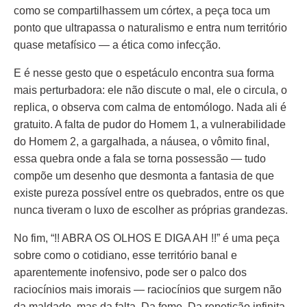
como se compartilhassem um córtex, a peça toca um
ponto que ultrapassa o naturalismo e entra num território
quase metafísico — a ética como infecção.
E é nesse gesto que o espetáculo encontra sua forma
mais perturbadora: ele não discute o mal, ele o circula, o
replica, o observa com calma de entomólogo. Nada ali é
gratuito. A falta de pudor do Homem 1, a vulnerabilidade
do Homem 2, a gargalhada, a náusea, o vômito final,
essa quebra onde a fala se torna possessão — tudo
compõe um desenho que desmonta a fantasia de que
existe pureza possível entre os quebrados, entre os que
nunca tiveram o luxo de escolher as próprias grandezas.
No fim, “!! ABRA OS OLHOS E DIGA AH !!” é uma peça
sobre como o cotidiano, esse território banal e
aparentemente inofensivo, pode ser o palco dos
raciocínios mais imorais — raciocínios que surgem não
da maldade, mas da falta. Da fome. Da repetição infinita