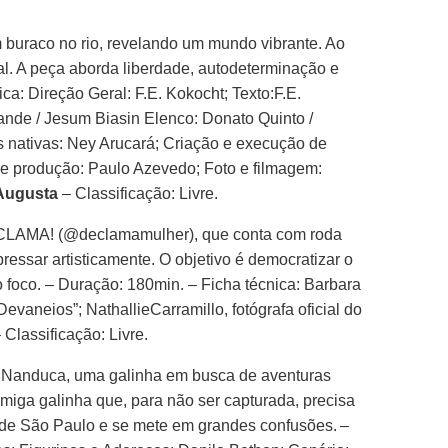
 buraco no rio, revelando um mundo vibrante. Ao
l. A peça aborda liberdade, autodeterminação e
a: Direção Geral: F.E. Kokocht; Texto:F.E.
rande / Jesum Biasin Elenco: Donato Quinto /
 nativas: Ney Arucará; Criação e execução de
r de produção: Paulo Azevedo; Foto e filmagem:
 Augusta
– Classificação: Livre.
CLAMA! (@declamamulher), que conta com roda
essar artisticamente. O objetivo é democratizar o
o foco. – Duração: 180min. – Ficha técnica: Barbara
evaneios”; NathallieCarramillo, fotógrafa oficial do
 Classificação: Livre.
e Nanduca, uma galinha em busca de aventuras
miga galinha que, para não ser capturada, precisa
de de São Paulo e se mete em grandes confusões. –