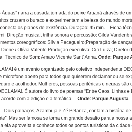
 Águas” narra a ousada jornada do peixe Aruanã através de um
uitos cruzam o buraco e experimentam a beleza do mundo morta
necta os planos de existência. Duração: 45 min. – Ficha técnic
imi; Direção musical, trilha sonora e percussão: Gilda Vandenb
vimentos coreográficos: Silvia Pecegueiro;Preparação de danças
a Dione / Olívia Valente Produção executiva: Ciri Luiza; Direto
nha; Técnico de Som: Amaro Vicente Sant’ Anna.
Onde: Parque
A! é um evento organizado pelo coletivo independente DE
e microfone aberto para todos que quiserem declamar ou se expr
eguro e acolhedor. Mulheres, pessoas periféricas e negras são 
o DECLAMA!. É autora do livro de poemas “Entre Caos, Linhas e D
 acordo com a edição e a temática. –
Onde: Parque Augusta
–
 Dois palhaços, Azambuja e Zé Pelanca, contam a história d
te”. Mas ser famosa se torna um grande desafio para a nossa a
uga ela aproveita e conhece todos os pontos turísticos da cida