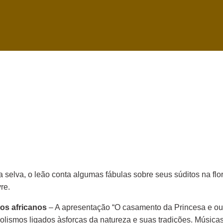
a selva, o leão conta algumas fábulas sobre seus súditos na flo
vre.
os africanos
– A apresentação “O casamento da Princesa e outros
bolismos ligados àsforças da natureza e suas tradições. Músic