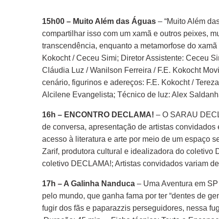
15h00 – Muito Além das Águas
– “Muito Além das
compartilhar isso com um xamã e outros peixes, m
transcendência, enquanto a metamorfose do xamã co
Kokocht / Ceceu Simi; Diretor Assistente: Ceceu S
Cláudia Luz / Wanilson Ferreira / F.E. Kokocht Mo
cenário, figurinos e adereços: F.E. Kokocht / Terez
Alcilene Evangelista; Técnico de luz: Alex Salda
16h – ENCONTRO DECLAMA!
– O SARAU DECLAM
de conversa, apresentação de artistas convidados 
acesso à literatura e arte por meio de um espaço s
Zarif, produtora cultural e idealizadora do coletiv
coletivo DECLAMA!; Artistas convidados variam de
17h – A Galinha Nanduca
– Uma Aventura em SP –
pelo mundo, que ganha fama por ter “dentes de gen
fugir dos fãs e paparazzis perseguidores, nessa f