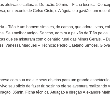
cas afetivas e culturais. Duração: 50min. – Ficha técnica: Conc
esa, um reconto de Celso Cisto; e A águia e o gavião, um reco
cia – Tião é um homem simples, do campo, que adora livros, c
a. Seu melhor amigo, Sancho, admira a paixão de Tião pelos l
scas que se misturam com o cenário rural das Minas Gerais. – 
des, Vanessa Marques – Técnica: Pedro Caetano Simões, Giovani
resa com sua mala e seus objetos para um grande espetáculo.
vivo seu ofício de fazer rir, sozinho ele se aventura realizand
Duração: 35min. Ficha técnica: Atuação e direção Alexandre Mal