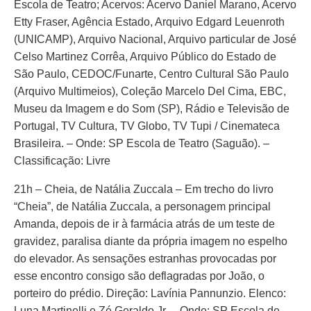
Escola de Teatro; Acervos: Acervo Daniel Marano, Acervo
Etty Fraser, Agência Estado, Arquivo Edgard Leuenroth
(UNICAMP), Arquivo Nacional, Arquivo particular de José
Celso Martinez Corrêa, Arquivo Público do Estado de
São Paulo, CEDOC/Funarte, Centro Cultural São Paulo
(Arquivo Multimeios), Coleção Marcelo Del Cima, EBC,
Museu da Imagem e do Som (SP), Rádio e Televisão de
Portugal, TV Cultura, TV Globo, TV Tupi / Cinemateca
Brasileira. – Onde: SP Escola de Teatro (Saguão). –
Classificação: Livre
21h – Cheia, de Natália Zuccala – Em trecho do livro
“Cheia”, de Natália Zuccala, a personagem principal
Amanda, depois de ir à farmácia atrás de um teste de
gravidez, paralisa diante da própria imagem no espelho
do elevador. As sensações estranhas provocadas por
esse encontro consigo são deflagradas por João, o
porteiro do prédio. Direção: Lavínia Pannunzio. Elenco:
Luna Martinelli e Zé Geraldo Jr. – Onde: SP Escola de