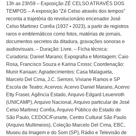
13h as 23h59 – Exposição ZÉ CELSO ATRAVÉS DOS
TEMPOS – A exposição “Zé Celso através dos tempos”
reconta a trajetória do revolucionário encenador José
Celso Martinez Corrêa (1937 • 2023), a partir de registros
raros e emblemáticos como fotos, matérias de jornais,
documentos secretos da ditadura, gravações sonoras e
audiovisuais. – Duração: Livre. – Ficha técnica:
Curadoria: Daniel Marano; Expografia e Montagem: Caio
Rosa, Francisco Souza e Karina Crossi; Coordenação:
Munir Kanaan; Agradecimentos: Casa Malagueta,
Marcelo Del Cima, J.C. Serroni, Viviane Ramos e SP
Escola de Teatro; Acervos: Acervo Daniel Marano, Acervo
Etty Fraser, Agência Estado, Arquivo Edgard Leuenroth
(UNICAMP), Arquivo Nacional, Arquivo particular de José
Celso Martinez Corrêa, Arquivo Público do Estado de
São Paulo, CEDOC/Funarte, Centro Cultural São Paulo
(Arquivo Multimeios), Coleção Marcelo Del Cima, EBC,
Museu da Imagem e do Som (SP), Rádio e Televisão de