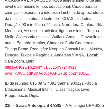
A CIGARRA E A ORQUESTRA é entretenimento de alto
nível e ao mesmo tempo, educacional. Criado para as
crianças, despertará o interesse também de apreciadores
da música, literatura e teatro de TODAS as idades.
Duração: 90 min. Ficha Técnica: Narradora-Cantora: Rita
Moncorvo, Assessoria artística, figurino e fotos: Regina
Mello, Assessoria musical: Wallace Armani, Gravação de
áudio: Eduardo Martins, Câmeras: Carla Onodera e
Thiago Bento, Produção: Neoplan Consult Ltda., Música,
Direção, Textos e Regência: Andersen VIANA.
Local:
Sala Zoom. Link:
https://us02web.zoom.us/j/81509724391?
pwd=kBWUlgdK2KAoJ8bAAPS7SbibbZmsDB.1
ID da reunião: 815 0972 4391 Senha: 900121 Fábula
Educacional-Musical Infantil. Classificação: Livre.
Programação Digital.
23h – Sarau Antologia BRASIS
– A Antologia BRASIS é