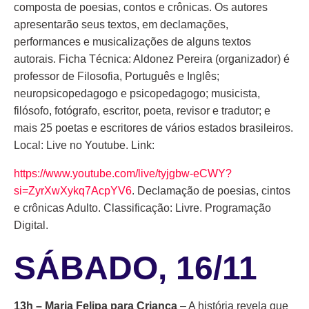
composta de poesias, contos e crônicas. Os autores
apresentarão seus textos, em declamações,
performances e musicalizações de alguns textos
autorais. Ficha Técnica: Aldonez Pereira (organizador) é
professor de Filosofia, Português e Inglês;
neuropsicopedagogo e psicopedagogo; musicista,
filósofo, fotógrafo, escritor, poeta, revisor e tradutor; e
mais 25 poetas e escritores de vários estados brasileiros.
Local: Live no Youtube. Link:
https://www.youtube.com/live/tyjgbw-eCWY?
si=ZyrXwXykq7AcpYV6
. Declamação de poesias, cintos
e crônicas Adulto. Classificação: Livre. Programação
Digital.
SÁBADO, 16/11
13h – Maria Felipa para Criança
– A história revela que